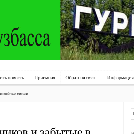
ить новость
Приемная
Обратная связь
Информация
в посёлках жители
ников и забытые в
Н