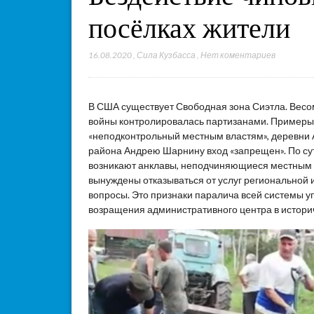
посёлках жители
16.08.2020
,
Сила Кузбасса
,
Нет коментариев
В США существует Свободная зона Сиэтла. Весо
войны контролировалась партизанами. Примеры м
«неподконтрольный местным властям», деревни А
района Андрею Шарнину вход «запрещен». По сут
возникают анклавы, неподчиняющиеся местным в
вынуждены отказываться от услуг региональной 
вопросы. Это признаки паралича всей системы у
возращения административного центра в истори