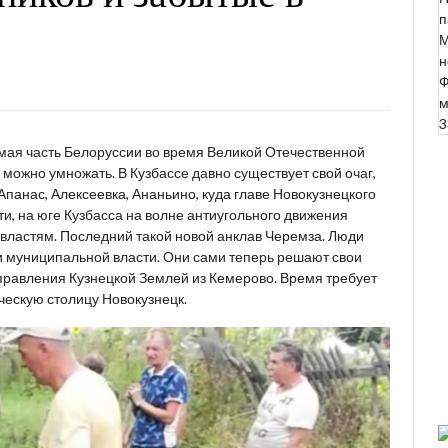
п
М
н
Ф
м
3
мая часть Белоруссии во время Великой Отечественной
ожно умножать. В Кузбассе давно существует свой очаг,
панас, Алексеевка, Ананьино, куда главе Новокузнецкого
и, на юге Кузбасса на волне антиугольного движения
ластям. Последний такой новой анклав Черемза. Люди
и муниципальной власти. Они сами теперь решают свои
правления Кузнецкой Землей из Кемерово. Время требует
ческую столицу Новокузнецк.