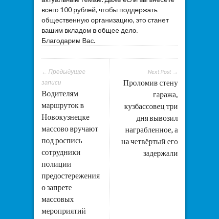
всего 100 рублей, чтобы поддержать
общественную организацию, это станет
вашим вкладом в общее дело.
Благодарим Вас.
← Предыдущее
Next Post →
Проломив стену
записи
Водителям
гаража,
маршруток в
кузбассовец три
Новокузнецке
дня вывозил
массово вручают
награбленное, а
под роспись
на четвёртый его
сотрудники
задержали
полиции
предостережения
о запрете
массовых
мероприятий