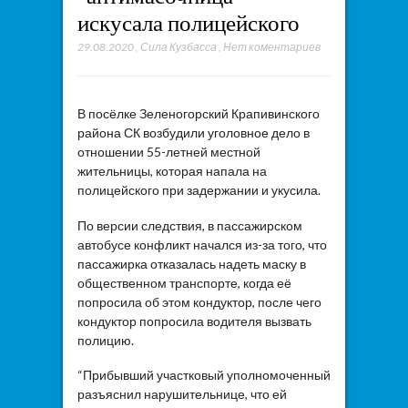
искусала полицейского
29.08.2020
,
Сила Кузбасса
,
Нет коментариев
В посёлке Зеленогорский Крапивинского
района СК возбудили уголовное дело в
отношении 55-летней местной
жительницы, которая напала на
полицейского при задержании и укусила.
По версии следствия, в пассажирском
автобусе конфликт начался из-за того, что
пассажирка отказалась надеть маску в
общественном транспорте, когда её
попросила об этом кондуктор, после чего
кондуктор попросила водителя вызвать
полицию.
“Прибывший участковый уполномоченный
разъяснил нарушительнице, что ей