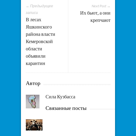
← Предыдущее
Next Post →
Их бьют, а они
записи
В лесах
крепчают
Яшкинского
района власти
Кемеровской
области
объявили
карантин
Автор
Сила Кузбасса
Связанные посты