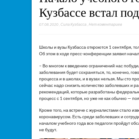
Кузбассе встал по
07.08.2020
,
Сила Кузбасса
,
Нет коментариев
Школы и вузы Кузбасса откроются 1 сентября, тол
Об этом в ходе пресс-конференции заявил начал
– Во многом к введению ограничений нас побуди
заболевания будет сохраняться, то, конечно, го
процесса и в школах, и в вузах нельзя. Мы сто п
сейчас надо снизить количество заболевших и ра
рекомендаций, которые разработаны федеральн
процесс с 1 сентября, но уже не как обычно — по
Кроме того, на встрече с журналистами стало из
коронавирусом. Есть среди заболевших и сотрудн
началом учебного года все педагоги пройдут обс
не будут.