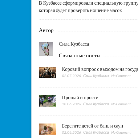
В Кузбассе сформировали специальную групп
которая будет проверять ношение масок
Автор
Сила Кузбасса
Связанные посты
Коровий вопрос с выходом на госу
02.07.2026
,
Сила Кузбасса
,
No Comment
Прощай и прости
18.06.2026
,
Сила Кузбасса
,
No Comment
Берегите детей от бань и саун
02.06.2026
,
Сила Кузбасса
,
No Comment