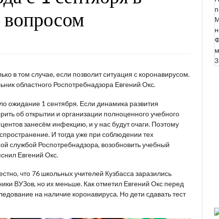
п
д вопросом
М
н
Ф
м
3
ько в том случае, если позволит ситуация с коронавирусом.
ьник областного Роспотребнадзора Евгений Окс.
ло ожидание 1 сентября. Если динамика развития
ворить об открытии и организации полноценного учебного
роцентов занесём инфекцию, и у нас будут очаги. Поэтому
спространение. И тогда уже при соблюдении тех
ой службой Роспотребнадзора, возобновить учебный
яснил Евгений Окс.
вестно, что 76 школьных учителей Кузбасса заразились
ики ВУЗов, но их меньше. Как отметил Евгений Окс перед
ледование на наличие коронавируса. Но дети сдавать тест