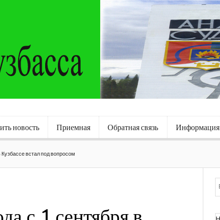
ить новость
Приемная
Обратная связь
Информация
в Кузбассе встал под вопросом
да с 1 сентября в
Н