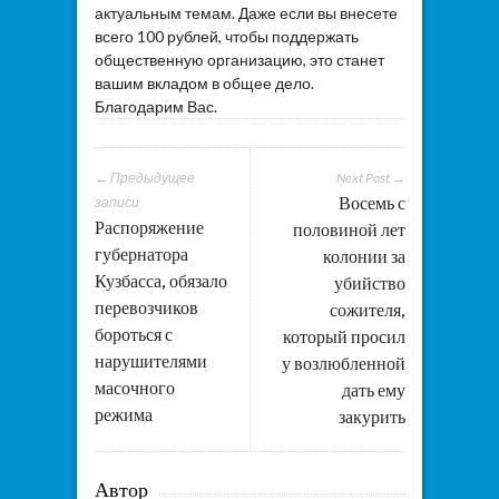
актуальным темам. Даже если вы внесете
всего 100 рублей, чтобы поддержать
общественную организацию, это станет
вашим вкладом в общее дело.
Благодарим Вас.
← Предыдущее
Next Post →
Восемь с
записи
Распоряжение
половиной лет
губернатора
колонии за
Кузбасса, обязало
убийство
перевозчиков
сожителя,
бороться с
который просил
нарушителями
у возлюбленной
масочного
дать ему
режима
закурить
Автор