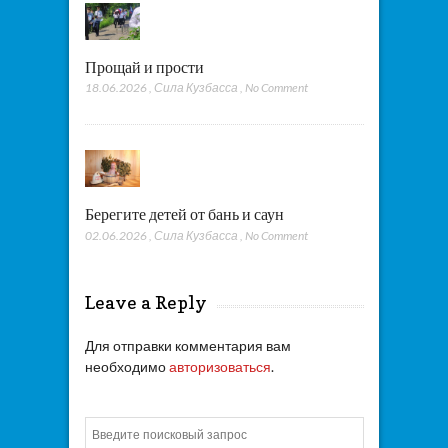
Прощай и прости
18.06.2026
,
Сила Кузбасса
,
No Comment
Берегите детей от бань и саун
02.06.2026
,
Сила Кузбасса
,
No Comment
Leave a Reply
Для отправки комментария вам
необходимо
авторизоваться
.
Искать