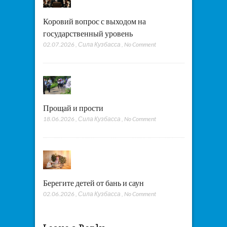
Коровий вопрос с выходом на
государственный уровень
02.07.2026
,
Сила Кузбасса
,
No Comment
Прощай и прости
18.06.2026
,
Сила Кузбасса
,
No Comment
Берегите детей от бань и саун
02.06.2026
,
Сила Кузбасса
,
No Comment