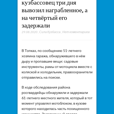
кузбассовец три дня
вывозил награбленное, а
на четвёртый его
задержали
29.08.2020
,
Сила Кузбасса
,
Нет коментариев
В Топках, по сообщению 51-летнего
хозяина гаража, обнаружившего в нём
дыру и пропавшие вещи: садовые
инструменты, рамы от мотоцикла вместе с
коляской и холодильник, правоохранители
отправились на поиски.
В ходе обследования района
росгвардейцы обнаружили и задержали
61-летнего местного жителя, который в тот
момент управлял мотоблоком, в кузове
которого находилась часть похищенного
имущества. Задержанный сперва