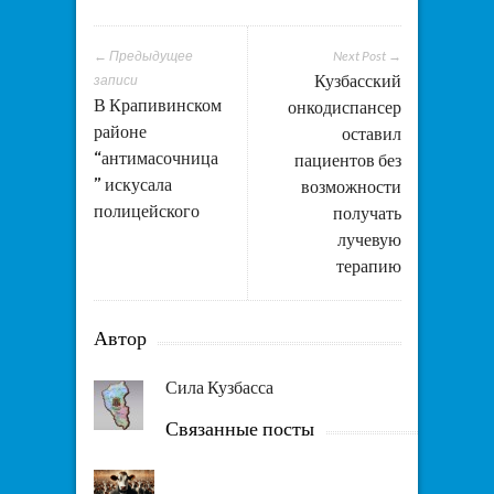
← Предыдущее
Next Post →
Кузбасский
записи
В Крапивинском
онкодиспансер
районе
оставил
“антимасочница
пациентов без
” искусала
возможности
полицейского
получать
лучевую
терапию
Автор
Сила Кузбасса
Связанные посты