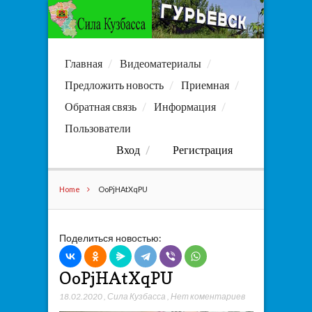
Главная
Видеоматериалы
Предложить новость
Приемная
Обратная связь
Информация
Пользователи
Вход
Регистрация
Home
OoPjHAtXqPU
Поделиться новостью:
OoPjHAtXqPU
18.02.2020
,
Сила Кузбасса
,
Нет коментариев