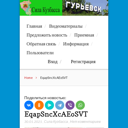
Главная
Видеоматериалы
Предложить новость
Приемная
Обратная связь
Информация
Пользователи
Вход
Регистрация
Home
EqapSncXcAEoSVT
Поделиться новостью:
EqapSncXcAEoSVT
30.01.2021
,
Сила Кузбасса
,
Нет коментариев