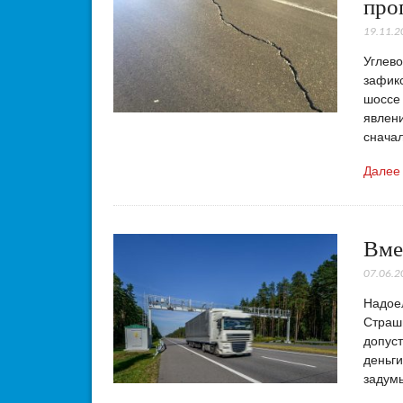
про
19.11.2
Углево
зафикс
шоссе 
явлени
сначал
Далее
Вме
07.06.2
Надое
Страшн
допуст
деньги
задум