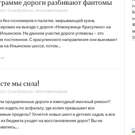
грамме дороги разбивают фантомы
п
024
,
Сила Кузбасса
,
Нет коментариев
М
н
з без госномеров и палатки, закрывающей кузов,
Ф
ирован на выезде с дороги «Новокузнецк-Красулино» на
м
Ильинское. На данном участке дороги углевозы – это
3
е постоянное. С красулинского направления они выезжают
а на Ильинское шоссе, потом…
 →
сте мы сила!
024
,
Сила Кузбасса
,
Нет коментариев
ли продавленные дороги и ежегодный ямочный ремонт?
о ездить по асфальту, где колея превышает все
имые пределы? Хочется новых школ и детских садов, а все
 из бюджета уходят на восстановление дорог? Вы не
ывались,…