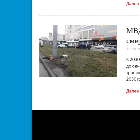
Далее
МВД
сме
18.08.2
К 2030
до одн
трансп
2030 г
Далее