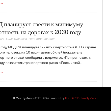
 →
 планирует свести к минимуму
ртность на дорогах к 2030 году
021
,
Сила Кузбасса
,
Нет коментариев
 году МВД РФ планирует снизить смертность в ДТП в стране
ого человека на 10 тысяч автомобилей (показатель
ортного риска), сообщили в ведомстве. «По прогнозам, к
оду показатель транспортного риска в Российской…
 →
© Сила Кузбасса 2020 - 2026. Powered by
КРОО СЭР Сила Кузбасса