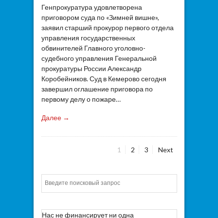
Генпрокуратура удовлетворена
приговором суда по «Зимней вишне»,
заявил старший прокурор первого отдела
управления государственных
обвинителей Главного уголовно-
судебного управления Генеральной
прокуратуры России Александр
Коробейников. Суд в Кемерово сегодня
завершил оглашение приговора по
первому делу о пожаре…
Далее →
Page
Page
Page
1
2
3
Next
Пагинация
записей
Искать
Нас не финансирует ни одна