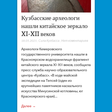
Кузбасские археологи
нашли китайское зеркало
XI-XII веков
18.05.2021
,
Сила Кузбасса
,
Нет коментариев
Археологи Кемеровского
государственного университета нашли в
Красноярском водохранилище фрагмент
китайского зеркала XI-XII веков, сообщила
пресс-служба научно-образовательного
центра «Кузбасс». «В ходе майской
экспедиции на Тепсей (один из
крупнейших памятников наскального
искусства Минусинской котловины, юг
Красноярского края)…
Далее →