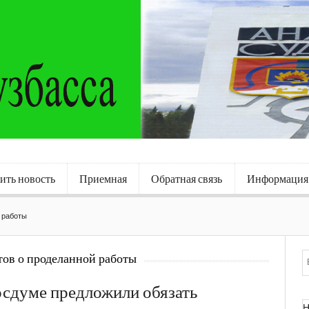
ить новость
Приемная
Обратная связь
Информация
й работы
тов о проделанной работы
осдуме предложили обязать
Н