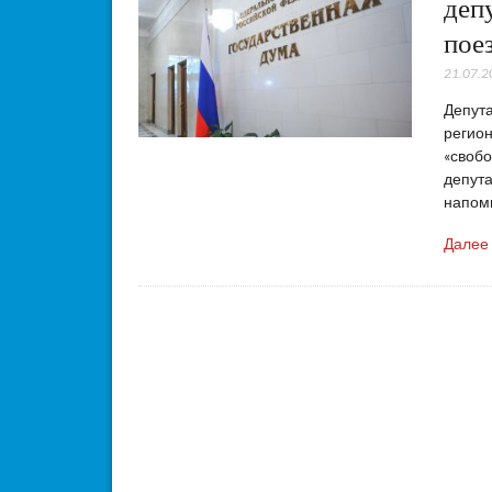
деп
пое
21.07.2
Депута
регион
«свобо
депута
напом
Далее