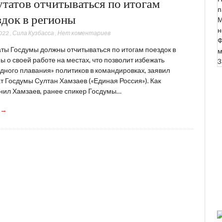
утатов отчитываться по итогам
п
здок в регионы
М
н
022
,
Сила Кузбасса
,
Нет коментариев
Ф
ты Госдумы должны отчитываться по итогам поездок в
м
ы о своей работе на местах, что позволит избежать
3
дного плавания» политиков в командировках, заявил
т Госдумы Султан Хамзаев («Единая Россия»). Как
нил Хамзаев, ранее спикер Госдумы…
 →