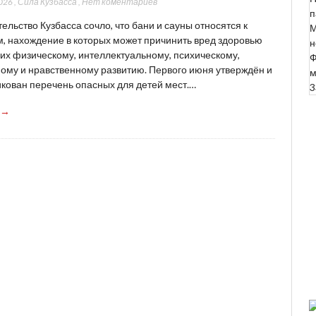
026
,
Сила Кузбасса
,
Нет коментариев
п
ельство Кузбасса сочло, что бани и сауны относятся к
М
, нахождение в которых может причинить вред здоровью
н
 их физическому, интеллектуальному, психическому,
Ф
ому и нравственному развитию. Первого июня утверждён и
м
кован перечень опасных для детей мест.…
3
 →