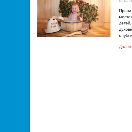
02.06.2
Правит
местам
детей,
духовн
опубли
Далее