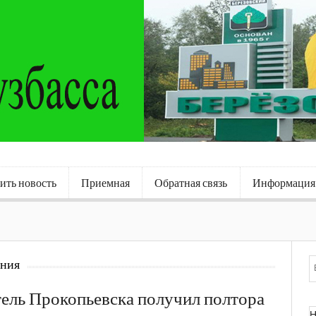
ить новость
Приемная
Обратная связь
Информация
ения
ель Прокопьевска получил полтора
Н