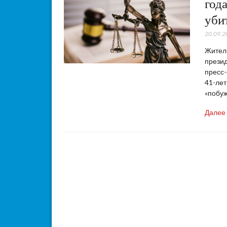
год
уби
20.09.2
Житель
презид
пресс-
41-лет
«побу
Далее