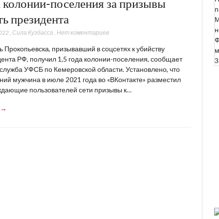
а колонии-поселения за призывы
п
ть президента
М
н
022
,
Сила Кузбасса
,
Нет коментариев
Ф
 Прокопьевска, призывавший в соцсетях к убийству
м
ента РФ, получил 1,5 года колонии-поселения, сообщает
3
служба УФСБ по Кемеровской области. Установлено, что
ний мужчина в июле 2021 года во «ВКонтакте» разместил
ждающие пользователей сети призывы к…
 →