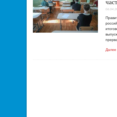
час
06.04.2
Правит
россий
итогов
выпуск
прерва
Далее