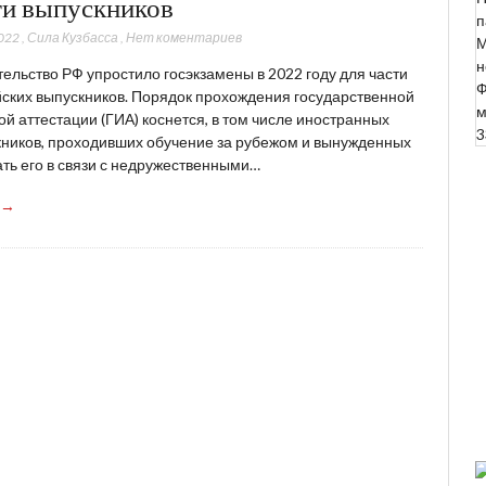
ти выпускников
п
022
,
Сила Кузбасса
,
Нет коментариев
М
н
ельство РФ упростило госэкзамены в 2022 году для части
Ф
ских выпускников. Порядок прохождения государственной
м
ой аттестации (ГИА) коснется, в том числе иностранных
3
ников, проходивших обучение за рубежом и вынужденных
ть его в связи с недружественными…
 →