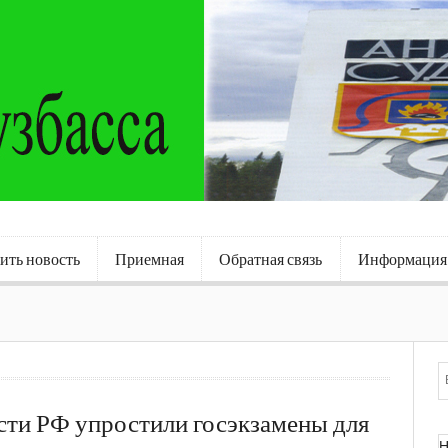
ить новость
Приемная
Обратная связь
Информация
сти РФ упростили госэкзамены для
Н