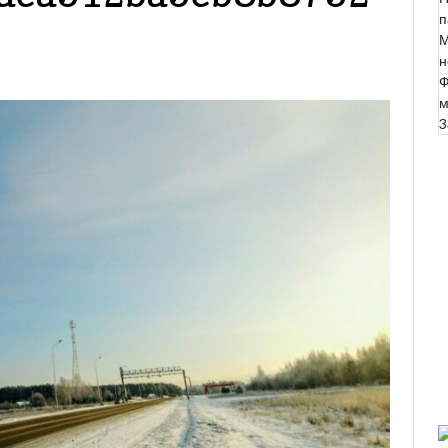
п
М
н
Ф
м
3