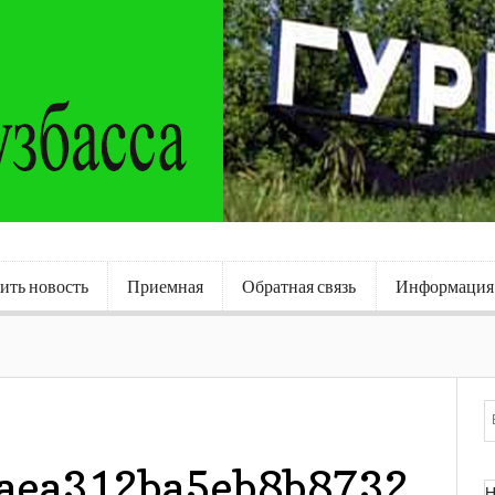
ить новость
Приемная
Обратная связь
Информация
aea312ba5eb8b8732
Н