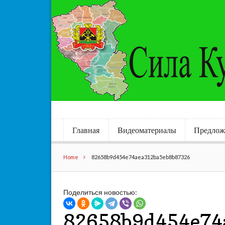
Главная
Видеоматериалы
Предлож
Home
82658b9d454e74aea312ba5eb8b87326
Поделиться новостью:
82658b9d454e74