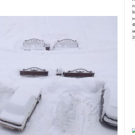
п
М
н
Ф
м
3