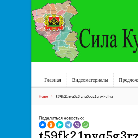
Главная
Видеоматериалы
Предлож
Home
t59fk21nvq5g3rznq5pug1oroxkullva
Поделиться новостью:
t59fk21nvq5g3r