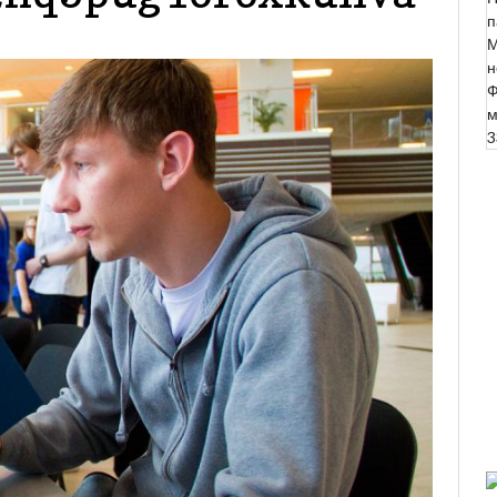
п
М
н
Ф
м
3