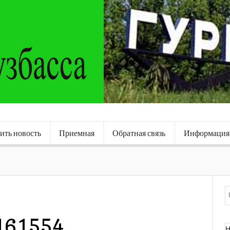
ить новость
Приемная
Обратная связь
Информация
161554
Н