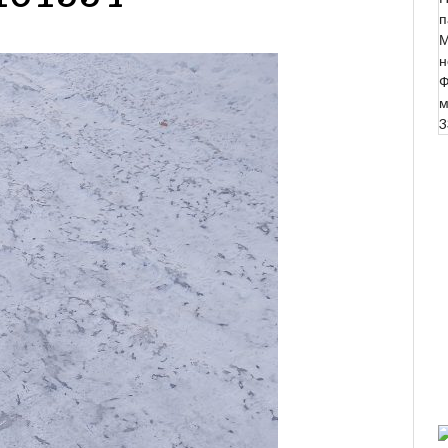
п
М
н
Ф
м
3