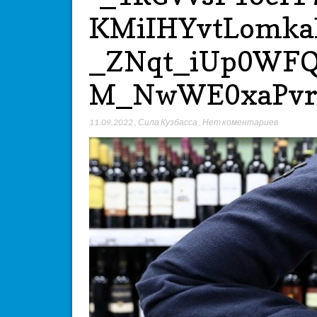
KMiIHYvtLomkaR
_ZNqt_iUp0WFQJ
M_NwWE0xaPv
11.09.2022
,
Сила Кузбасса
,
Нет коментариев