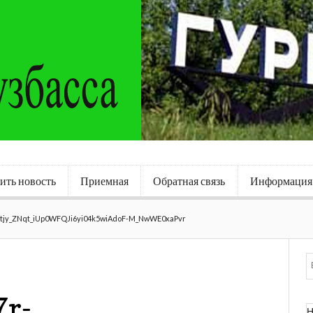
ить новость
Приемная
Обратная связь
Информация
tjy_ZNqt_iUp0WFQJi6yi04k5wiAdoF-M_NwWE0xaPvr
7r-
Н