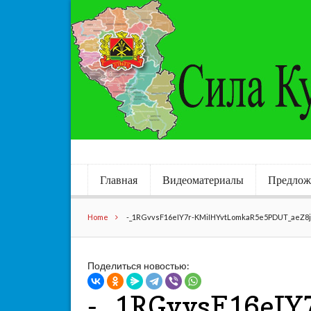
Главная
Видеоматериалы
Предлож
Home
-_1RGvvsF16eIY7r-KMiIHYvtLomkaR5e5PDUT_aeZ8j
Поделиться новостью:
-_1RGvvsF16eIY