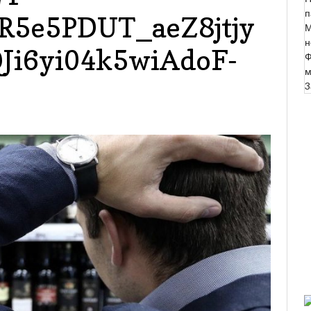
п
5e5PDUT_aeZ8jtjy
М
н
i6yi04k5wiAdoF-
Ф
м
r
3