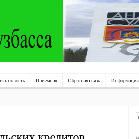
ить новость
Приемная
Обратная связь
Информация
льских кредитов
Н