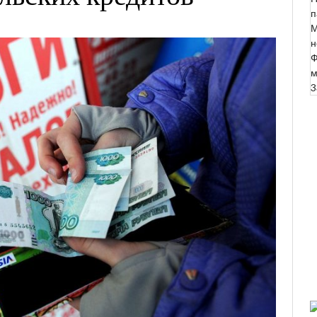
п
М
н
Ф
м
3