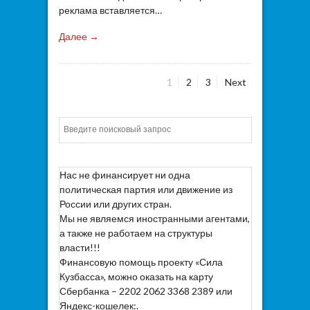
реклама вставляется…
Далее →
Page
Page
Page
1
2
3
Next
Пагинация
записей
Искать
Нас не финансирует ни одна
политическая партия или движение из
России или других стран.
Мы не являемся иностранными агентами,
а также не работаем на структуры
власти!!!
Финансовую помощь проекту «Сила
Кузбасса», можно оказать на карту
Сбербанка – 2202 2062 3368 2389 или
Яндекс-кошелек:.