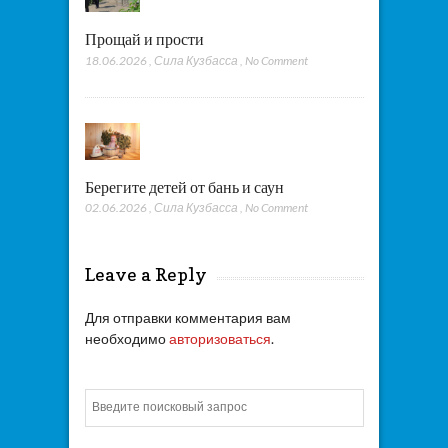
Прощай и прости
18.06.2026
,
Сила Кузбасса
,
No Comment
Берегите детей от бань и саун
02.06.2026
,
Сила Кузбасса
,
No Comment
Leave a Reply
Для отправки комментария вам
необходимо
авторизоваться
.
Искать