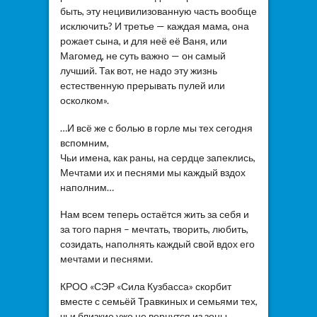
быть, эту нецивилизованную часть вообще
исключить? И третье — каждая мама, она
рожает сына, и для неё её Ваня, или
Магомед, не суть важно — он самый
лучший. Так вот, не надо эту жизнь
естественную прерывать пулей или
осколком».
…И всё же с болью в горле мы тех сегодня
вспомним,
Чьи имена, как раны, на сердце запеклись,
Мечтами их и песнями мы каждый вздох
наполним…
Нам всем теперь остаётся жить за себя и
за того парня – мечтать, творить, любить,
созидать, наполнять каждый свой вдох его
мечтами и песнями.
КРОО «СЭР «Сила Кузбасса» скорбит
вместе с семьёй Травкиных и семьями тех,
чьи близкие уже не вернутся из зоны