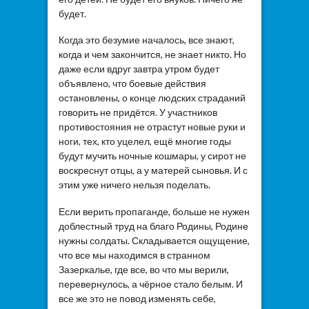
будет.
Когда это безумие началось, все знают,
когда и чем закончится, не знает никто. Но
даже если вдруг завтра утром будет
объявлено, что боевые действия
остановлены, о конце людских страданий
говорить не придётся. У участников
противостояния не отрастут новые руки и
ноги, тех, кто уцелел, ещё многие годы
будут мучить ночные кошмары, у сирот не
воскреснут отцы, а у матерей сыновья. И с
этим уже ничего нельзя поделать.
Если верить пропаганде, больше не нужен
доблестный труд на благо Родины, Родине
нужны солдаты. Складывается ощущение,
что все мы находимся в странном
Зазеркалье, где все, во что мы верили,
перевернулось, а чёрное стало белым. И
все же это не повод изменять себе,