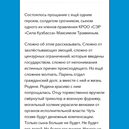
Состоялось прощание с ещё одним
героем, солдатом срочником, сыном
одного из членов правления КРОО «СЭР
«Сила Кузбасса» Максимом Травкиным.
Сложно об этом рассказывать. Сложно от
захлёстывающих эмоций, сложно от
цензурных ограничений, которые введены
государством, сложно от непонимания
истинных причин происходящего. Но ещё
сложнее молчать. Парень отдал
гражданский долг, а вместе с ней и жизнь
Родине. Родина красиво с ним
попрощалась. Отцу торжественно вручили
свёрнутый триколор и военную фуражку,
могильный холмик украсили венками от
органов исполнительной власти. Чуть
позже будут денежные компенсации.
Только сына больше не будет. Не будет
его детей. Не будет его внуков. Ничего не