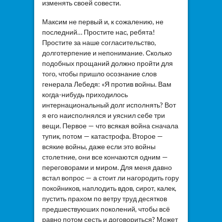
изменять своей совести.
Максим не первый и, к сожалению, не
последний… Простите нас, ребята!
Простите за наше согласительство,
долготерпение и непонимание. Сколько
подобных прощаний должно пройти для
того, чтобы пришло осознание слов
генерала Лебедя: «Я против войны. Вам
когда-нибудь приходилось
интернациональный долг исполнять? Вот
я его наисполнялся и уяснил себе три
вещи. Первое — что всякая война сначала
тупик, потом — катастрофа. Второе —
всякие войны, даже если это войны
столетние, они все кончаются одним —
переговорами и миром. Для меня давно
встал вопрос — а стоит ли нагородить гору
покойников, наплодить вдов, сирот, калек,
пустить прахом по ветру труд десятков
предшествуюших поколений, чтобы всё
равно потом сесть и договориться? Может