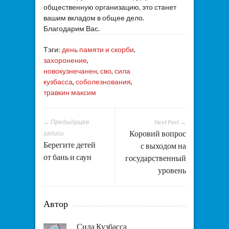
общественную организацию, это станет
вашим вкладом в общее дело.
Благодарим Вас.
Тэги:
день памяти и скорби
,
захоронение
,
новокузнечанен
,
сво
,
сила
кузбасса
,
соболезнования
,
травкин максим
← Предыдущее
Next Post →
Коровий вопрос
записи
Берегите детей
с выходом на
от бань и саун
государственный
уровень
Автор
Сила Кузбасса