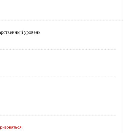
дарственный уровень
оризоваться
.