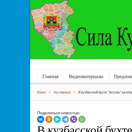
Главная
Видеоматериалы
Предлож
Home
На главную
В кузбасской бухте “Ассоль” на от
Поделиться новостью:
В кузбасской бухт