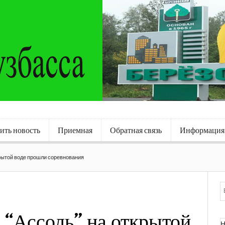
ить новость
Приемная
Обратная связь
Информация
крытой воде прошли соревнования
е “Ассоль” на открытой
Н