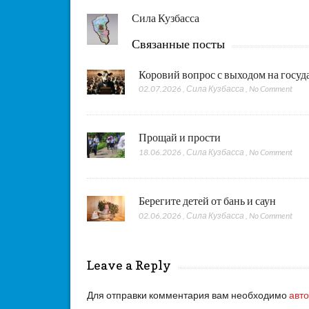
Сила Кузбасса
Связанные посты
Коровий вопрос с выходом на госу
02.07.2026
,
Сила Кузбасса
,
No Comment
Прощай и прости
18.06.2026
,
Сила Кузбасса
,
No Comment
Берегите детей от бань и саун
02.06.2026
,
Сила Кузбасса
,
No Comment
Leave a Reply
Для отправки комментария вам необходимо
авт