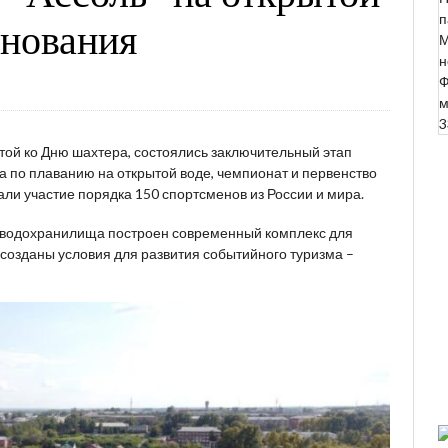
п
внования
М
н
Ф
м
3
крытой ко Дню шахтера, состоялись заключительный этап
а по плаванию на открытой воде, чемпионат и первенство
али участие порядка 150 спортсменов из России и мира.
гу водохранилища построен современный комплекс для
созданы условия для развития событийного туризма –