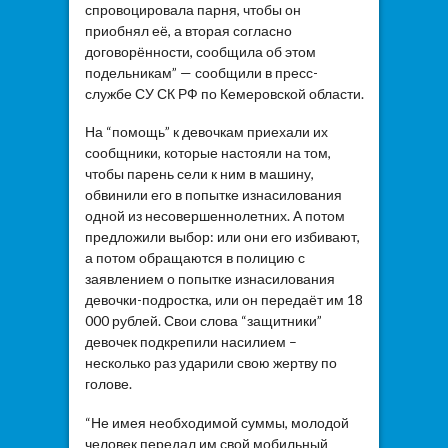
спровоцировала парня, чтобы он
приобнял её, а вторая согласно
договорённости, сообщила об этом
подельникам” — сообщили в пресс-
службе СУ СК РФ по Кемеровской области.
На “помощь” к девочкам приехали их
сообщники, которые настояли на том,
чтобы парень сели к ним в машину,
обвинили его в попытке изнасилования
одной из несовершеннолетних. А потом
предложили выбор: или они его избивают,
а потом обращаются в полицию с
заявлением о попытке изнасилования
девочки-подростка, или он передаёт им 18
000 рублей. Свои слова “защитники”
девочек подкрепили насилием –
несколько раз ударили свою жертву по
голове.
“Не имея необходимой суммы, молодой
человек передал им свой мобильный