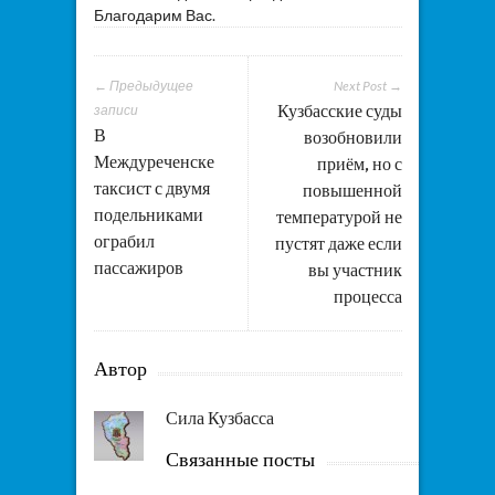
Благодарим Вас.
← Предыдущее
Next Post →
Кузбасские суды
записи
В
возобновили
Междуреченске
приём, но с
таксист с двумя
повышенной
подельниками
температурой не
ограбил
пустят даже если
пассажиров
вы участник
процесса
Автор
Сила Кузбасса
Связанные посты