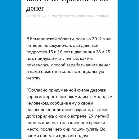
денег
03.09.2020
,
Сила Кузбасса
,
Нет коментариев
В Кемеровской области, осенью 2019 года
четверо новокузнечан, две девочки-
подростка 15 и 16 лет и два парня 23 и 25
лет, придумали отличный, как им
показалось, способ зарабатывания денег
и даже наметили себе потенциальную
жертву.
“Согласно придуманной схеме девочки
через интернет познакомились с молодым
человеком, сообщив ему о своём
несовершеннолетнем возрасте, а затем
договорились с ним о встрече. 19-летний
парень пришел в назначенное время и
место, после чего они пошли гулять. Во
время прогулки одна из подруг