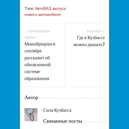
Тэги:
АвтоВАЗ
,
выпуск
нового автомобиля
← Предыдущее
Next Post →
Где в Кузбассе
записи
Минобрнауки в
можно дышать?
сентябре
расскажет об
обновленной
системе
образования
Автор
Сила Кузбасса
Связанные посты