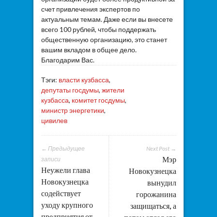
счет привлечения экспертов по
актуальным темам. Даже если вы внесете
всего 100 рублей, чтобы поддержать
общественную организацию, это станет
вашим вкладом в общее дело.
Благодарим Вас.
Тэги:
власти кузбасса
,
депутаты госдумы
,
жители
кузбасса
,
комитет госдумы
,
министр энергетики
,
цивилев
← Предыдущее
Next Post →
Мэр
записи
Неужели глава
Новокузнецка
Новокузнецка
вынудил
содействует
горожанина
уходу крупного
защищаться, а
предприятия от