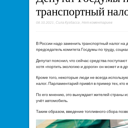
транспортный нало
08.10.2021
,
Сила Кузбасса
,
Нет коментариев
В России надо заменить транспортный налог на 
председатель комитета Госдумы по труду, социа
Депутат пояснил, что сейчас средства поступают
хотя «портить экологию и дороги» он может и в др
Кроме того, некоторые люди не всегда использую
налог. Парламентарий привёл в пример тех, кто 
По его мнению, это вынуждает жителей страны из
учёт автомобиль.
Таким образом, введение топливного сбора позв