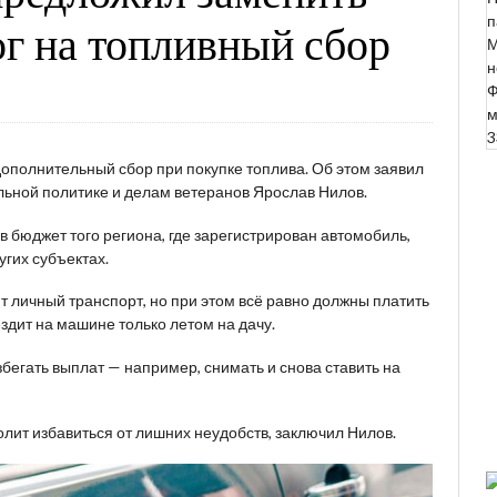
п
г на топливный сбор
М
н
Ф
м
3
дополнительный сбор при покупке топлива. Об этом заявил
льной политике и делам ветеранов Ярослав Нилов.
 в бюджет того региона, где зарегистрирован автомобиль,
угих субъектах.
т личный транспорт, но при этом всё равно должны платить
ездит на машине только летом на дачу.
бегать выплат — например, снимать и снова ставить на
олит избавиться от лишних неудобств, заключил Нилов.