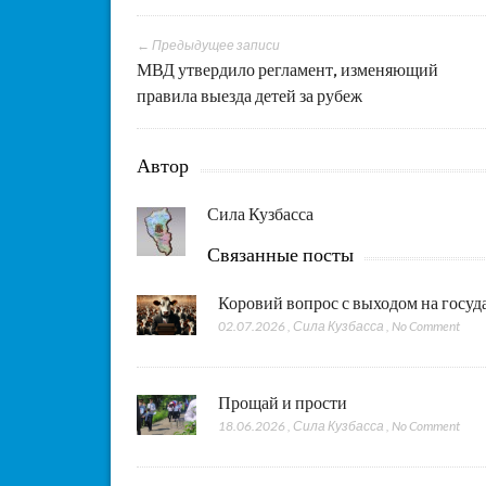
← Предыдущее записи
МВД утвердило регламент, изменяющий
правила выезда детей за рубеж
Автор
Сила Кузбасса
Связанные посты
Коровий вопрос с выходом на госу
02.07.2026
,
Сила Кузбасса
,
No Comment
Прощай и прости
18.06.2026
,
Сила Кузбасса
,
No Comment