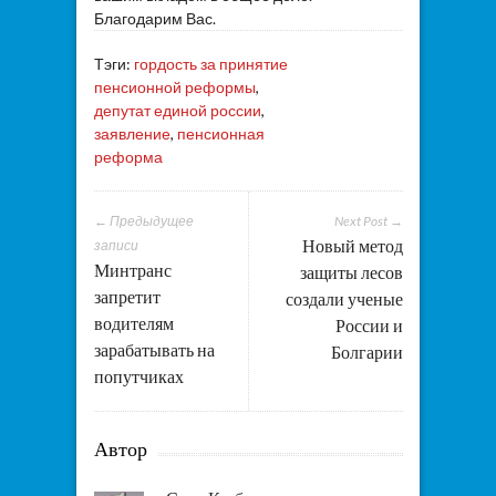
Благодарим Вас.
Тэги:
гордость за принятие
пенсионной реформы
,
депутат единой россии
,
заявление
,
пенсионная
реформа
← Предыдущее
Next Post →
Новый метод
записи
Минтранс
защиты лесов
запретит
создали ученые
водителям
России и
зарабатывать на
Болгарии
попутчиках
Автор