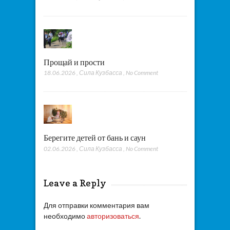
Прощай и прости
18.06.2026
,
Сила Кузбасса
,
No Comment
Берегите детей от бань и саун
02.06.2026
,
Сила Кузбасса
,
No Comment
Leave a Reply
Для отправки комментария вам
необходимо
авторизоваться
.