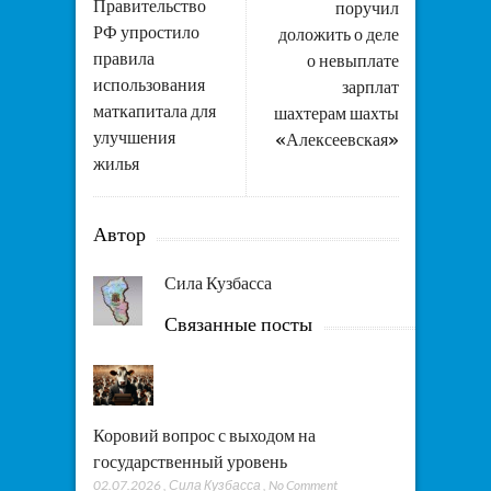
Правительство
поручил
РФ упростило
доложить о деле
правила
о невыплате
использования
зарплат
маткапитала для
шахтерам шахты
улучшения
«Алексеевская»
жилья
Автор
Сила Кузбасса
Связанные посты
Коровий вопрос с выходом на
государственный уровень
02.07.2026
,
Сила Кузбасса
,
No Comment