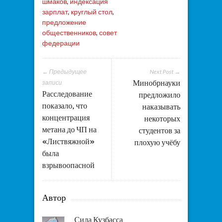
шмаков
,
индексация
зарплат
,
круглый стол
,
предложение
общественников
,
совет
федерации
← Предыдущее
Next Post →
Минобрнауки
записи
Расследование
предложило
показало, что
наказывать
концентрация
некоторых
метана до ЧП на
студентов за
«Листвяжной»
плохую учёбу
была
взрывоопасной
Автор
Сила Кузбасса