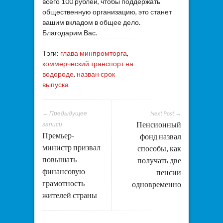
всего 100 рублей, чтобы поддержать
общественную организацию, это станет
вашим вкладом в общее дело.
Благодарим Вас.
Тэги:
глава минпромторга
,
коммерческий транспорт на
водороде
,
назван срок
выпуска
← Предыдущее
Next Post →
Пенсионный
записи
Премьер-
фонд назвал
министр призвал
способы, как
повышать
получать две
финансовую
пенсии
грамотность
одновременно
жителей страны