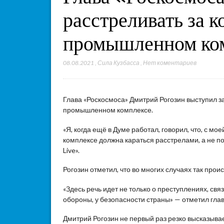
расстреливать за 
промышленном ко
08.08.2021
,
Сила Кузбасса
,
Нет коментариев
Глава «Роскосмоса» Дмитрий Рогозин выступил з
промышленном комплексе.
«Я, когда ещё в Думе работал, говорил, что, с 
комплексе должна караться расстрелами, а не п
Live».
Рогозин отметил, что во многих случаях так прои
«Здесь речь идет не только о преступлениях, св
обороны, у безопасности страны» — отметил гла
Дмитрий Рогозин не первый раз резко высказыв