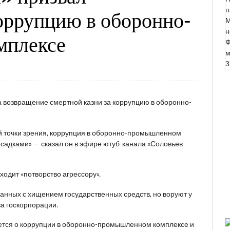
п
коррупцию в оборонно-
М
н
мплексе
Ф
м
3
а возвращение смертной казни за коррупцию в оборонно-
моей точки зрения, коррупция в оборонно-промышленном
осадками» — сказал он в эфире ютуб-канала «Соловьев
сходит «потворство агрессору».
язанных с хищением государственных средств, но воруют у
ва госкорпорации.
ается о коррупции в оборонно-промышленном комплексе и