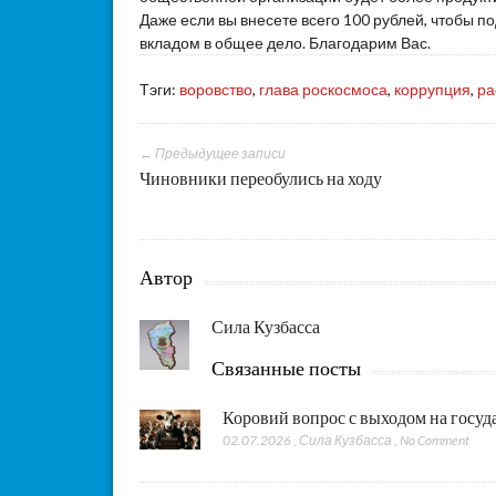
Даже если вы внесете всего 100 рублей, чтобы 
вкладом в общее дело. Благодарим Вас.
Тэги:
воровство
,
глава роскосмоса
,
коррупция
,
ра
← Предыдущее записи
Чиновники переобулись на ходу
Автор
Сила Кузбасса
Связанные посты
Коровий вопрос с выходом на госу
02.07.2026
,
Сила Кузбасса
,
No Comment