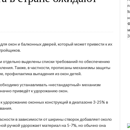
п
М
н
Ф
м
3
 для окон и балконных дверей, который может привести к их
тройщиков.
ром отдельно выделены списки требований по обеспечению
кления. Также, в частности, прописаны механизмы защиты
е, профилактика выпадения из окон детей.
необходимо устанавливать «нестандартный» механизм
значно приведёт к удорожанию окон.
 к удорожанию оконных конструкций в диапазоне 3-25% в
ования.
асности в зависимости от ширины створок добавляет около
ной ручкой удорожает материал на 5-7%, но обычно она