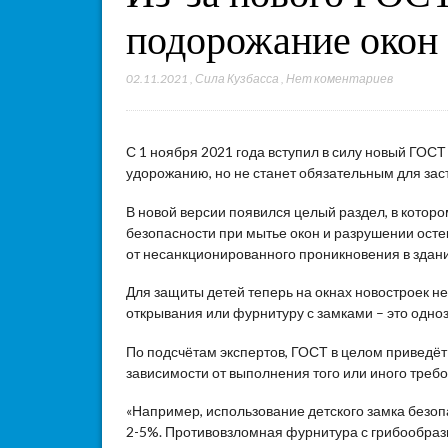
подорожание окон
02.11.2021
,
Сила Кузбасса
,
Нет коментариев
С 1 ноября 2021 года вступил в силу новый ГОСТ
удорожанию, но не станет обязательным для зас
В новой версии появился целый раздел, в кото
безопасности при мытье окон и разрушении осте
от несанкционированного проникновения в здани
Для защиты детей теперь на окнах новостроек 
открывания или фурнитуру с замками – это одно
По подсчётам экспертов, ГОСТ в целом приведёт
зависимости от выполнения того или иного треб
«Например, использование детского замка безоп
2-5%. Противовзломная фурнитура с грибообраз