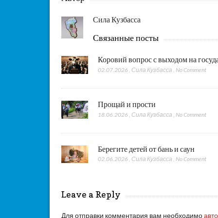
Сила Кузбасса
Связанные посты
Коровий вопрос с выходом на госу
02.07.2026
,
Сила Кузбасса
,
No Comment
Прощай и прости
18.06.2026
,
Сила Кузбасса
,
No Comment
Берегите детей от бань и саун
02.06.2026
,
Сила Кузбасса
,
No Comment
Leave a Reply
Для отправки комментария вам необходимо
авт