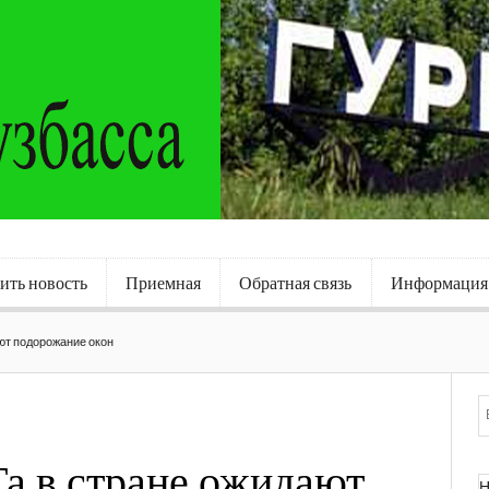
ить новость
Приемная
Обратная связь
Информация
ют подорожание окон
а в стране ожидают
Н