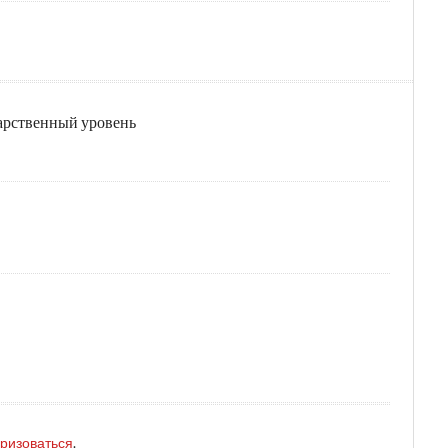
дарственный уровень
оризоваться
.