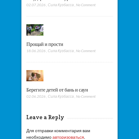
02.07.2026
,
Сила Кузбасса
,
No Comment
Прощай и прости
18.06.2026
,
Сила Кузбасса
,
No Comment
Берегите детей от бань и саун
02.06.2026
,
Сила Кузбасса
,
No Comment
Leave a Reply
Для отправки комментария вам
необходимо
авторизоваться
.