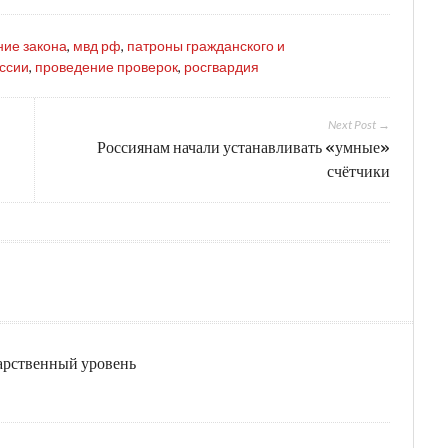
ние закона
,
мвд рф
,
патроны гражданского и
оссии
,
проведение проверок
,
росгвардия
Next Post →
Россиянам начали устанавливать «умные»
счётчики
дарственный уровень