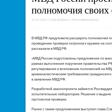
полномочия своих 
23.01.2022
,
Сила Кузбасса
,
Нет коментариев
В МВД РФ предложили расширить полномочия по
проведению проверок патронов к оружию на соо
рассказали в МВД РФ.
«МВД России подготовлены предложения по вне
рамках выполнения поручения правительства Р
регулирования и возложение полномочий на МВД
криминалистическим требованиям гражданского и
в заявлении МВД РФ.
Разработкой законопроекта займется Росгварди
испытательные лаборатории. Решение о выдаче 
протоколов проверки.
Ранее с таким предложением выступил глава Сл