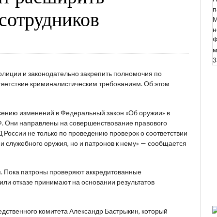
п
сотрудников
М
н
Ф
м
3
лиции и законодательно закрепить полномочия по
тветствие криминалистическим требованиям. Об этом
сению изменений в Федеральный закон «Об оружии» в
Ф. Они направлены на совершенствование правового
 России не только по проведению проверок о соответствии
 служебного оружия, но и патронов к нему» — сообщается
я. Пока патроны проверяют аккредитованные
или отказе принимают на основании результатов
едственного комитета Александр Бастрыкин, который