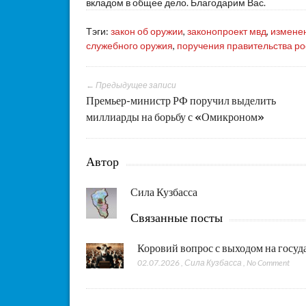
вкладом в общее дело. Благодарим Вас.
Тэги:
закон об оружии
,
законопроект мвд
,
измене
служебного оружия
,
поручения правительства р
← Предыдущее записи
Премьер-министр РФ поручил выделить
миллиарды на борьбу с «Омикроном»
Автор
Сила Кузбасса
Связанные посты
Коровий вопрос с выходом на госу
02.07.2026
,
Сила Кузбасса
,
No Comment