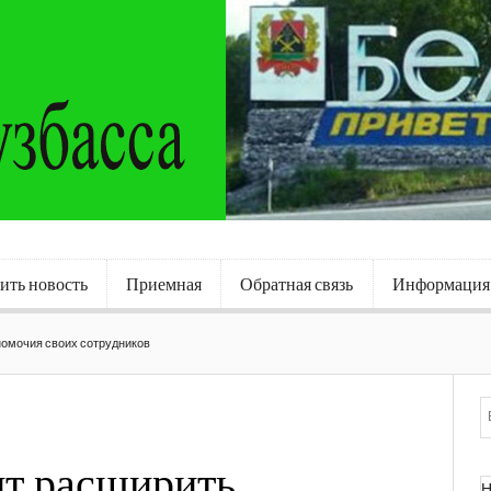
ить новость
Приемная
Обратная связь
Информация
омочия своих сотрудников
т расширить
Н