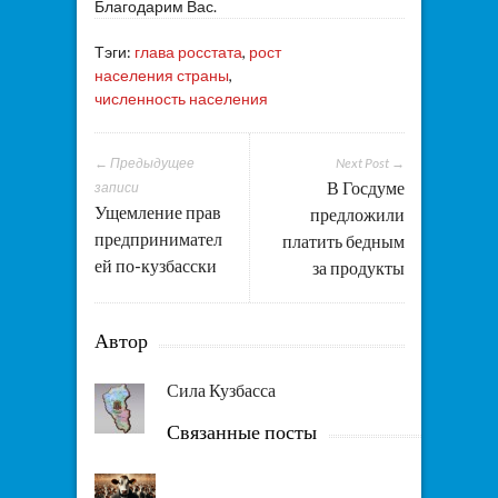
Благодарим Вас.
Тэги:
глава росстата
,
рост
населения страны
,
численность населения
← Предыдущее
Next Post →
В Госдуме
записи
Ущемление прав
предложили
предпринимател
платить бедным
ей по-кузбасски
за продукты
Автор
Сила Кузбасса
Связанные посты