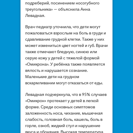
подреберий, посинением носогубного
треугольника» — объяснила Анна
Левадная.
Врач-педиатр уточнила, что дети могут
пожаловаться взрослым на боль в груди и
сдавливание грудной клетки. Также у них
может измениться цвет ногтей и губ. Врачи
также отмечают бледную, синюю или
серую кожу у детей с тяжелой формой
«Омикрона». У ребёнка также появляется
вялость и нарушается сознание.
Маленькие дети на грудном
вскармливании могут отказаться от еды.
Левадная подчеркнула, что в 95% случаев
«Омикрон» протекает у детей в легкой
форме. Среди основных симптомов
заложенность носа, чихание, мышечная
слабость, головная боль, кашель, боль в
горле, озноб, жидкий стул и нарушение
вкуса и обоняния. Высокая температура