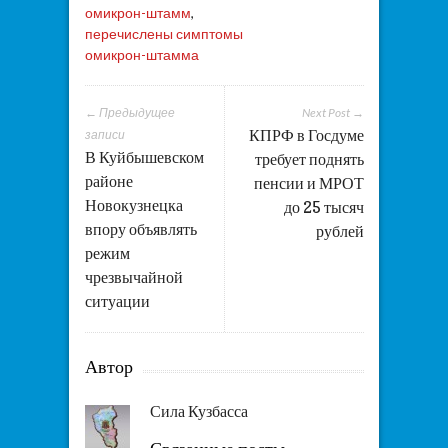
омикрон-штамм
,
перечислены симптомы
омикрон-штамма
← Предыдущее
Next Post →
КПРФ в Госдуме
записи
В Куйбышевском
требует поднять
районе
пенсии и МРОТ
Новокузнецка
до 25 тысяч
впору объявлять
рублей
режим
чрезвычайной
ситуации
Автор
Сила Кузбасса