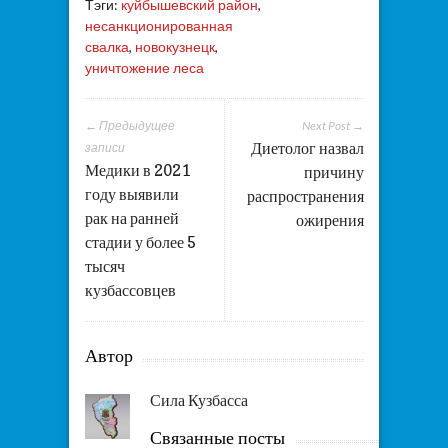
Тэги:
куйбышевский район
,
несанкционированная
свалка
,
новокузнецк
,
уничтожение леса
← Предыдущее
Next Post →
Диетолог назвал
записи
Медики в 2021
причину
году выявили
распространения
рак на ранней
ожирения
стадии у более 5
тысяч
кузбассовцев
Автор
Сила Кузбасса
Связанные посты