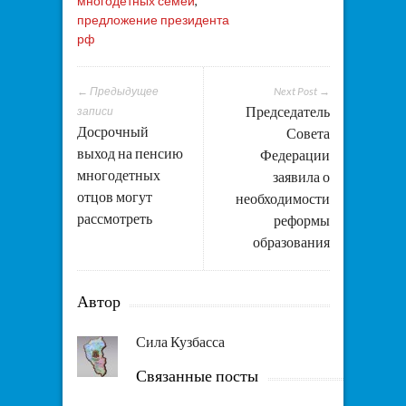
многодетных семей
,
предложение президента
рф
← Предыдущее
Next Post →
Председатель
записи
Досрочный
Совета
выход на пенсию
Федерации
многодетных
заявила о
отцов могут
необходимости
рассмотреть
реформы
образования
Автор
Сила Кузбасса
Связанные посты