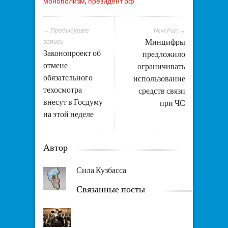
монополизм
,
президент рф
← Предыдущее
Next Post →
Минцифры
записи
Законопроект об
предложило
отмене
ограничивать
обязательного
использование
техосмотра
средств связи
внесут в Госдуму
при ЧС
на этой неделе
Автор
Сила Кузбасса
Связанные посты