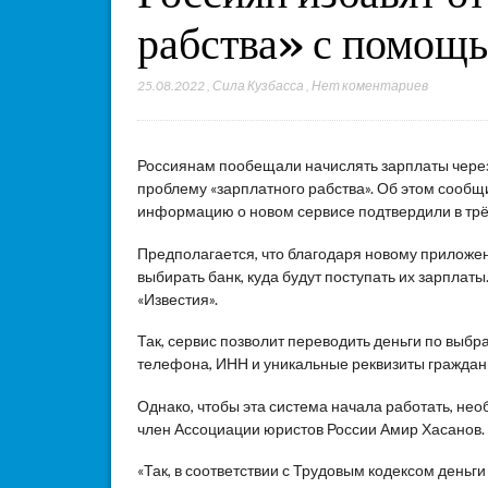
рабства» с помощ
25.08.2022
,
Сила Кузбасса
,
Нет коментариев
Россиянам пообещали начислять зарплаты через
проблему «зарплатного рабства». Об этом сообщ
информацию о новом сервисе подтвердили в трё
Предполагается, что благодаря новому приложе
выбирать банк, куда будут поступать их зарплат
«Известия».
Так, сервис позволит переводить деньги по выбр
телефона, ИНН и уникальные реквизиты граждан
Однако, чтобы эта система начала работать, не
член Ассоциации юристов России Амир Хасанов.
«Так, в соответствии с Трудовым кодексом деньг