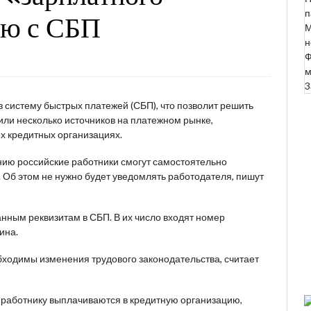
п
ью с СБП
М
н
Ф
м
3
 систему быстрых платежей (СБП), что позволит решить
или несколько источников на платежном рынке,
х кредитных организациях.
нию российские работники смогут самостоятельно
ы. Об этом не нужно будет уведомлять работодателя, пишут
анным реквизитам в СБП. В их число входят номер
ина.
обходимы изменения трудового законодательства, считает
и работнику выплачиваются в кредитную организацию,