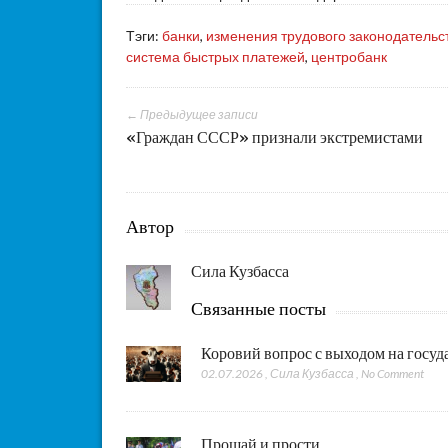
Тэги:
банки
,
изменения трудового законодательс
система быстрых платежей
,
центробанк
← Предыдущее записи
«Граждан СССР» признали экстремистами
Автор
Сила Кузбасса
Связанные посты
Коровий вопрос с выходом на госу
02.07.2026
,
Сила Кузбасса
,
No Comment
Прощай и прости