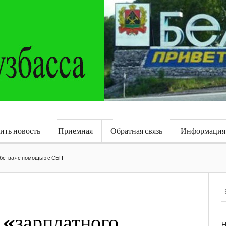
ить новость
Приемная
Обратная связь
Информация
абства» с помощью с СБП
т «зарплатного
Н