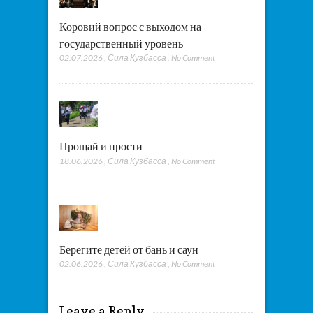
Коровий вопрос с выходом на
государственный уровень
02.07.2026
,
Сила Кузбасса
,
No Comment
Прощай и прости
18.06.2026
,
Сила Кузбасса
,
No Comment
Берегите детей от бань и саун
02.06.2026
,
Сила Кузбасса
,
No Comment
Leave a Reply