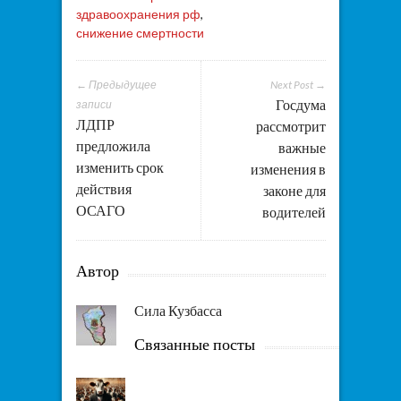
здравоохранения рф
,
снижение смертности
← Предыдущее
Next Post →
Госдума
записи
ЛДПР
рассмотрит
предложила
важные
изменить срок
изменения в
действия
законе для
ОСАГО
водителей
Автор
Сила Кузбасса
Связанные посты