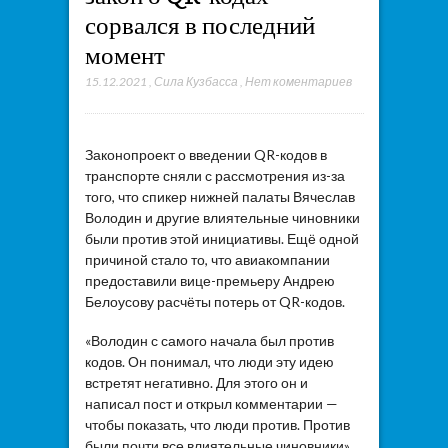
сорвался в последний
момент
15.12.2021
,
Сила Кузбасса
,
Нет коментариев
Законопроект о введении QR-кодов в
транспорте сняли с рассмотрения из-за
того, что спикер нижней палаты Вячеслав
Володин и другие влиятельные чиновники
были против этой инициативы. Ещё одной
причиной стало то, что авиакомпании
предоставили вице-премьеру Андрею
Белоусову расчёты потерь от QR-кодов.
«Володин с самого начала был против
кодов. Он понимал, что люди эту идею
встретят негативно. Для этого он и
написал пост и открыл комментарии —
чтобы показать, что люди против. Против
были почти все влиятельные чиновники»