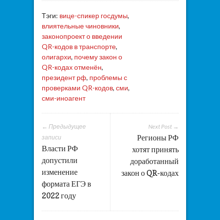
Тэги:
вице-спикер госдумы
,
влиятельные чиновники
,
законопроект о введении
QR-кодов в транспорте
,
олигархи
,
почему закон о
QR-кодах отменён
,
президент рф
,
проблемы с
проверками QR-кодов
,
сми
,
сми-иноагент
← Предыдущее
Next Post →
Регионы РФ
записи
Власти РФ
хотят принять
допустили
доработанный
изменение
закон о QR-кодах
формата ЕГЭ в
2022 году