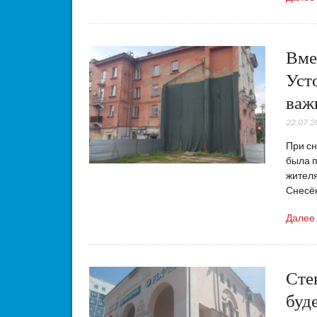
Вме
Уст
важ
22.07.2
При сн
была п
жителя
Снесён
Далее
Сте
буд