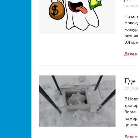
02.03.2
На сег
Новок
конкур
оконча
3,4 мл
Далее
Где-
27.12.2
В Ново
тренир
Зорге.
намере
центре
Далее