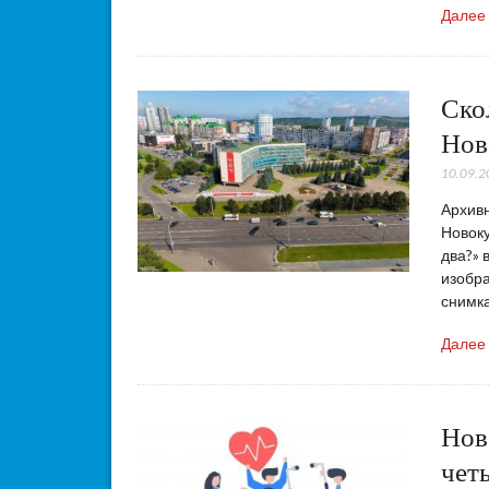
Далее
Ско
Нов
10.09.2
Архив
Новоку
два?» 
изобра
снимк
Далее
Нов
чет