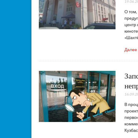
19.06.2
О том,
предуп
центр 
киноте
«Шахтё
Далее
Зап
неп
16.09.2
В проц
проект
первон
комме
Кузбас