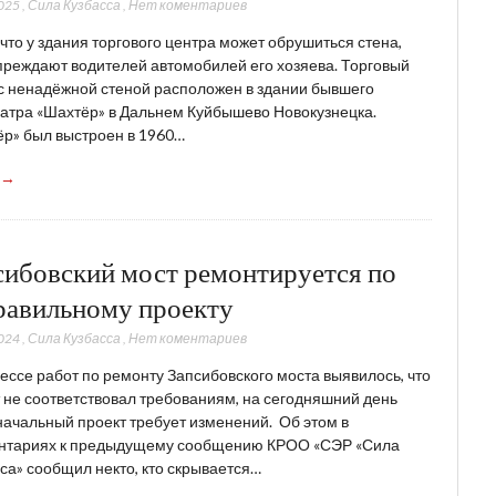
025
,
Сила Кузбасса
,
Нет коментариев
 что у здания торгового центра может обрушиться стена,
реждают водителей автомобилей его хозяева. Торговый
с ненадёжной стеной расположен в здании бывшего
атра «Шахтёр» в Дальнем Куйбышево Новокузнецка.
р» был выстроен в 1960…
 →
сибовский мост ремонтируется по
равильному проекту
024
,
Сила Кузбасса
,
Нет коментариев
ессе работ по ремонту Запсибовского моста выявилось, что
 не соответствовал требованиям, на сегодняшний день
ачальный проект требует изменений. Об этом в
нтариях к предыдущему сообщению КРОО «СЭР «Сила
са» сообщил некто, кто скрывается…