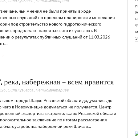
026
,
Сила Кузбасса
,
Нет коментариев
п
знечане, чьи мнения не были приняты в ходе
М
твенных слушаний по проектам планировки и межевания
н
ории под строительство нового гидротехнического
Ф
ения, продолжают надеяться, что их услышат. В
м
ении о результатах публичных слушаний от 11.03.2026
3
пт…
 →
, река, набережная – всем нравится
026
,
Сила Кузбасса
,
Нет коментариев
льшом городе Шацке Рязанской области додумались до
до чего в Новокузнецке додуматься не получается. Центр
рственной экспертизы в строительстве Рязанской области
положительное заключение по итогам рассмотрения
а благоустройства набережной реки Шача в…
 →