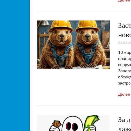
Зас
нов
03.03.2
10 мар
планир
сооруж
Запор
обсужд
застро
Далее
За 
даж