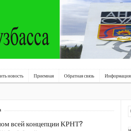
ить новость
Приемная
Обратная связь
Информация
а
лом всей концепции КРНТ?
Н