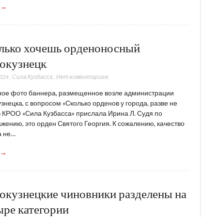
 →
лько хочешь орденоносный
окузнецк
024
,
Сила Кузбасса
,
Нет коментариев
ное фото баннера, размещенное возле администрации
знецка, с вопросом «Сколько орденов у города, разве не
в КРОО «Сила Кузбасса» прислала Ирина Л. Судя по
жению, это орден Святого Георгия. К сожалению, качество
а не…
 →
окузнецкие чиновники разделены на
ыре категории