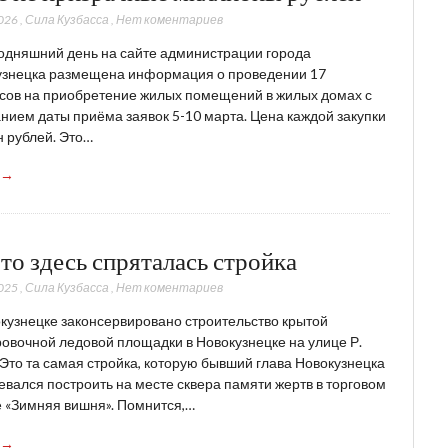
026
,
Сила Кузбасса
,
Нет коментариев
одняшний день на сайте администрации города
узнецка размещена информация о проведении 17
сов на приобретение жилых помещений в жилых домах с
нием даты приёма заявок 5-10 марта. Цена каждой закупки
н рублей. Это…
 →
то здесь спряталась стройка
025
,
Сила Кузбасса
,
Нет коментариев
кузнецке законсервировано строительство крытой
овочной ледовой площадки в Новокузнецке на улице Р.
 Это та самая стройка, которую бывший глава Новокузнецка
вался построить на месте сквера памяти жертв в торговом
 «Зимняя вишня». Помнится,…
 →