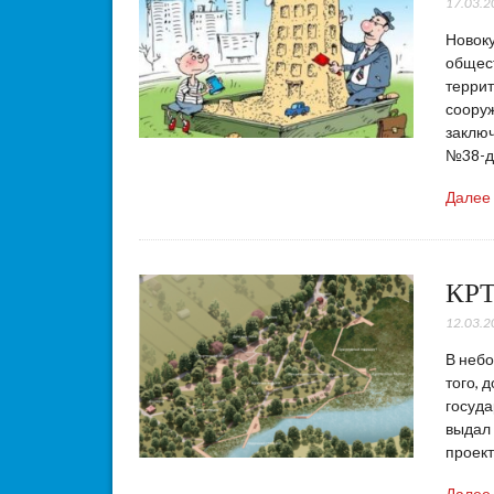
17.03.2
Новоку
общес
террит
сооруж
заключ
№38-д
Далее
КРТ
12.03.2
В небо
того, 
госуда
выдал 
проект
Далее