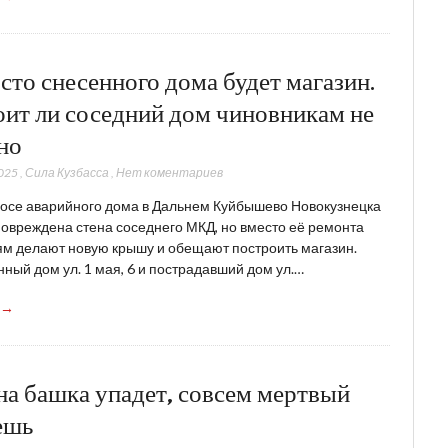
сто снесенного дома будет магазин.
оит ли соседний дом чиновникам не
но
025
,
Сила Кузбасса
,
Нет коментариев
осе аварийного дома в Дальнем Куйбышево Новокузнецка
овреждена стена соседнего МКД, но вместо её ремонта
м делают новую крышу и обещают построить магазин.
ный дом ул. 1 мая, 6 и пострадавший дом ул.…
 →
на башка упадет, совсем мертвый
ешь