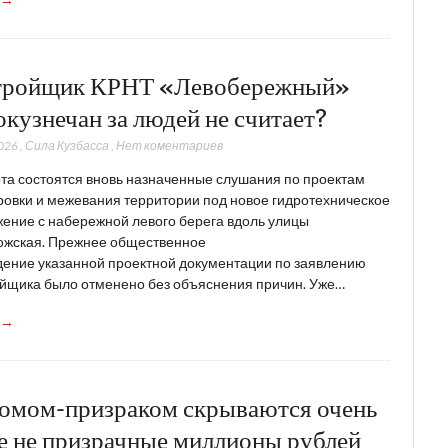
тройщик КРНТ «Левобережный»
окузнечан за людей не считает?
026
,
Сила Кузбасса
,
Нет коментариев
та состоятся вновь назначенные слушания по проектам
овки и межевания территории под новое гидротехническое
ение с набережной левого берега вдоль улицы
ожская. Прежнее общественное
ение указанной проектной документации по заявлению
йщика было отменено без объяснения причин. Уже…
 →
домом-призраком скрываются очень
е не призрачные миллионы рублей