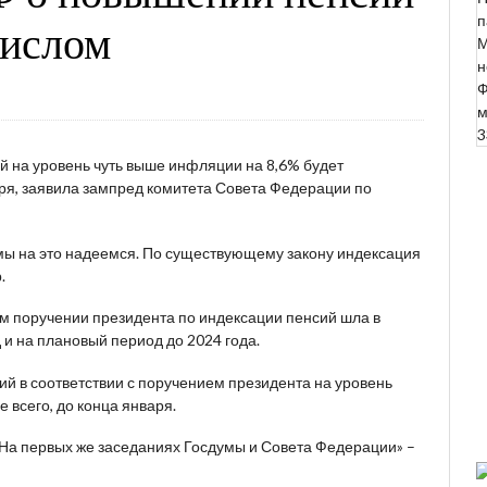
п
числом
М
н
Ф
м
3
 на уровень чуть выше инфляции на 8,6% будет
аря, заявила зампред комитета Совета Федерации по
, мы на это надеемся. По существующему закону индексация
.
м поручении президента по индексации пенсий шла в
 и на плановый период до 2024 года.
ий в соответствии с поручением президента на уровень
 всего, до конца января.
. На первых же заседаниях Госдумы и Совета Федерации» –