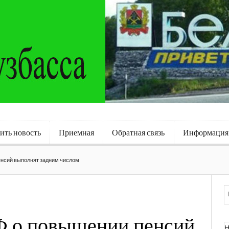
ить новость
Приемная
Обратная связь
Информация
енсий выполнят задним числом
РФ о повышении пенсий
Н