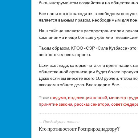
быть инструментом воздействия на общественное
Все наши статьи находятся в свободном доступе
является важным правом, необходимым для пон
Наш сайт не является распространителем реклам
компаниями и ещё больше укрепляет независим
Таким образом, КРОО «СЭР «Сила Кузбасса» это
честного человека проект.
Если все люди, которые читают и ценят наши ста
общественной организации будет более продукти
Даже если вы внесете всего 100 рублей, чтобы 
вкладом в общее дело. Благодарим Вас.
Тэги:
госдума
,
индексации пенсий
,
министр труд
принятие закона
,
рассказ сенатора
,
совет федер
← Предыдущее записи
Кто противостоит Росприроднадзору?