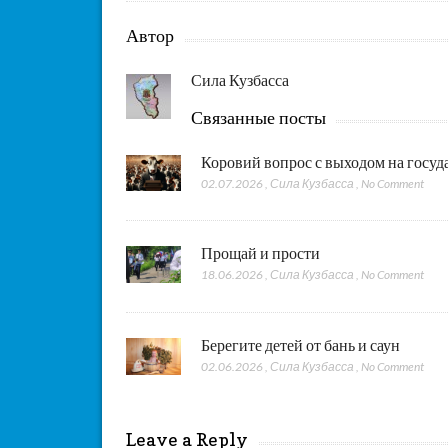
Автор
Сила Кузбасса
Связанные посты
Коровий вопрос с выходом на госу
02.07.2026
,
Сила Кузбасса
,
No Comment
Прощай и прости
18.06.2026
,
Сила Кузбасса
,
No Comment
Берегите детей от бань и саун
02.06.2026
,
Сила Кузбасса
,
No Comment
Leave a Reply