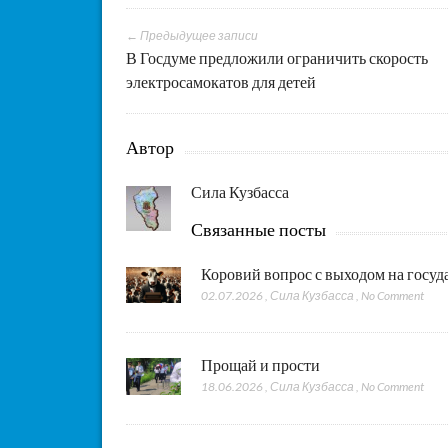
← Предыдущее записи
В Госдуме предложили ограничить скорость
электросамокатов для детей
Автор
Сила Кузбасса
Связанные посты
Коровий вопрос с выходом на госу
02.07.2026
,
Сила Кузбасса
,
No Comment
Прощай и прости
18.06.2026
,
Сила Кузбасса
,
No Comment