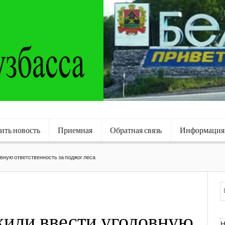
ить новость
Приемная
Обратная связь
Информация
вную ответственность за поджог леса
жили ввести уголовную
Н