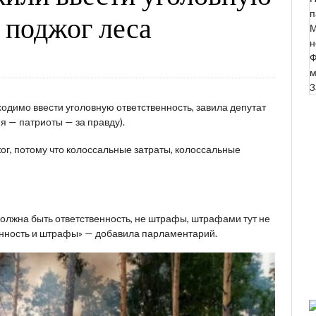
п
а поджог леса
М
н
Ф
м
3
ходимо ввести уголовную ответственность, завила депутат
 — патриоты — за правду).
ог, потому что колоссальные затраты, колоссальные
должна быть ответственность, не штрафы, штрафами тут не
венность и штрафы» — добавила парламентарий.