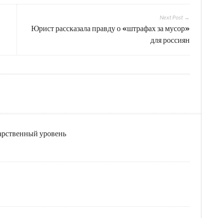
Next Post →
Юрист рассказала правду о «штрафах за мусор»
для россиян
дарственный уровень