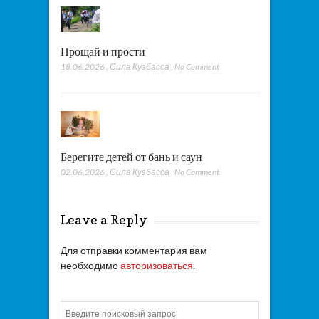
Прощай и прости
18.06.2026
,
Сила Кузбасса
,
No Comment
Берегите детей от бань и саун
02.06.2026
,
Сила Кузбасса
,
No Comment
Leave a Reply
Для отправки комментария вам
необходимо
авторизоваться
.
Искать